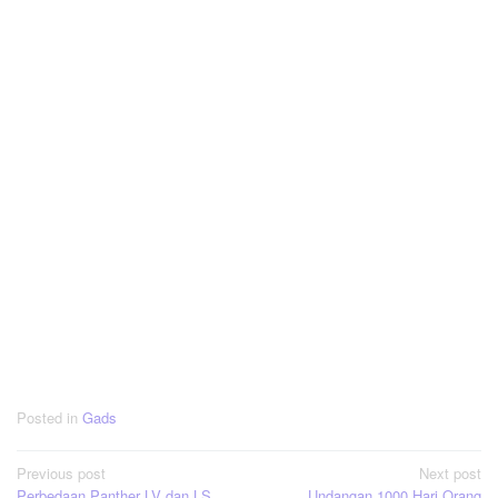
Posted in
Gads
Post
Previous post
Next post
Perbedaan Panther LV dan LS
Undangan 1000 Hari Orang