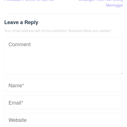
navigation
Meninggal
Leave a Reply
Your email address will not be published.
Required fields are marked
*