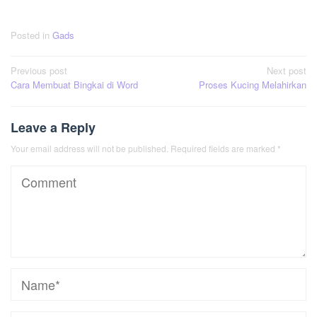
Posted in
Gads
Post
Previous post
Next post
Cara Membuat Bingkai di Word
Proses Kucing Melahirkan
navigation
Leave a Reply
Your email address will not be published.
Required fields are marked
*