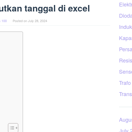
Elekt
tkan tanggal di excel
Diod
 100
Posted on
July 28, 2024
Induk
Kapas
Persa
Resis
Sens
Trafo
Trans
Augu
July 