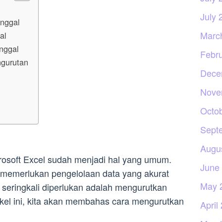
July 
nggal
Marc
al
nggal
Febr
gurutan
Dece
Nove
Octo
Sept
Augu
rosoft Excel sudah menjadi hal yang umum.
June
li memerlukan pengelolaan data yang akurat
May 
g seringkali diperlukan adalah mengurutkan
ikel ini, kita akan membahas cara mengurutkan
April
.