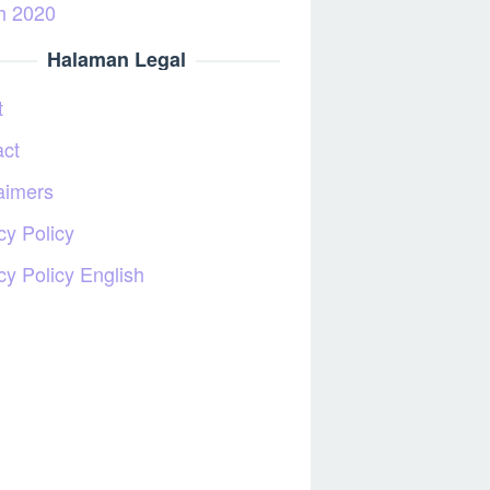
h 2020
Halaman Legal
t
act
aimers
cy Policy
cy Policy English