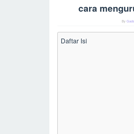
cara menguru
By
Gads
Daftar Isi