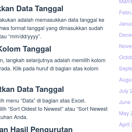
Marc
kan Data Tanggal
Febr
lakukan adalah memasukkan data tanggal ke
Janu
ahwa format tanggal yang dimasukkan sudah
Dece
tau “mm/dd/yyyy”.
Nove
Kolom Tanggal
Octo
n, langkah selanjutnya adalah memilih kolom
Sept
rada. Klik pada huruf di bagian atas kolom
Augu
tkan Data Tanggal
July 
ilih menu “Data” di bagian atas Excel.
June
ilih “Sort Oldest to Newest” atau “Sort Newest
May 
utuhan Anda.
April
an Hasil Pengurutan