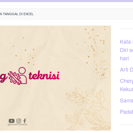
 TANGGAL DI EXCEL
Kata
Diri 
hari
Arti D
Cher
Keku
Sams
Pada