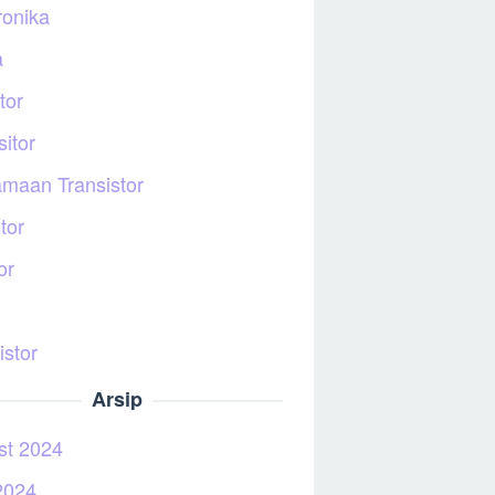
ronika
a
tor
itor
maan Transistor
tor
or
istor
Arsip
st 2024
2024