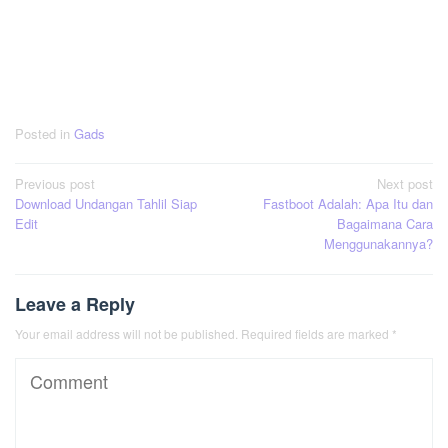
Posted in
Gads
Post
Previous post
Next post
Download Undangan Tahlil Siap
Fastboot Adalah: Apa Itu dan
navigation
Edit
Bagaimana Cara
Menggunakannya?
Leave a Reply
Your email address will not be published.
Required fields are marked
*