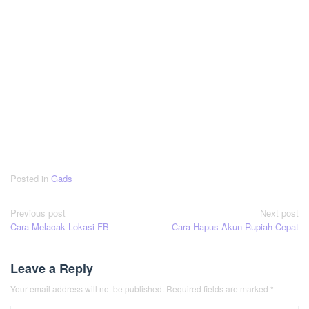
Posted in
Gads
Post
Previous post
Next post
Cara Melacak Lokasi FB
Cara Hapus Akun Rupiah Cepat
navigation
Leave a Reply
Your email address will not be published.
Required fields are marked
*