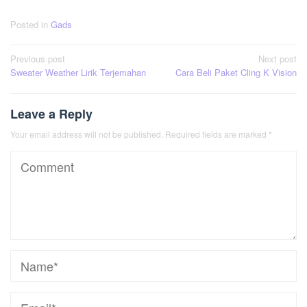
Posted in
Gads
Post
Previous post
Next post
Sweater Weather Lirik Terjemahan
Cara Beli Paket Cling K Vision
navigation
Leave a Reply
Your email address will not be published.
Required fields are marked
*