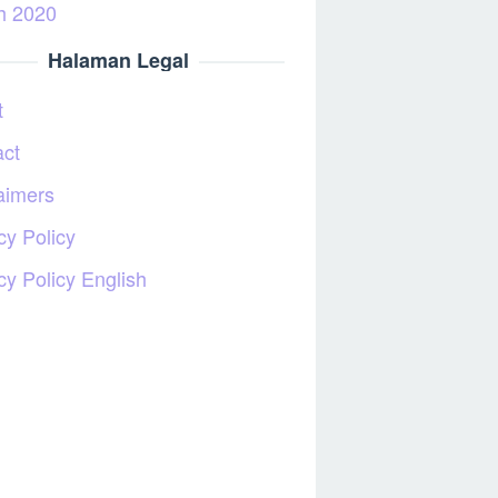
h 2020
Halaman Legal
t
act
aimers
cy Policy
cy Policy English