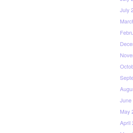
July 
Marc
Febr
Dece
Nove
Octo
Sept
Augu
June
May 
April