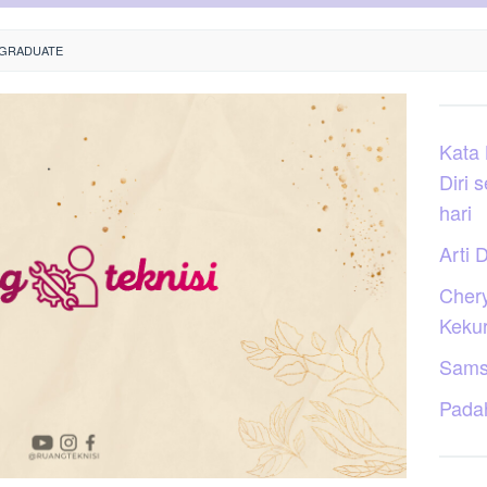
 GRADUATE
Kata
Diri 
hari
Arti D
Cher
Keku
Sams
Pada