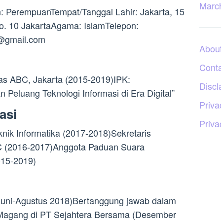
Marc
: PerempuanTempat/Tanggal Lahir: Jakarta, 15
o. 10 JakartaAgama: IslamTelepon:
a@gmail.com
Abou
Cont
tas ABC, Jakarta (2015-2019)IPK:
Discl
 Peluang Teknologi Informasi di Era Digital”
Priva
asi
Priva
ik Informatika (2017-2018)Sekretaris
C (2016-2017)Anggota Paduan Suara
015-2019)
Juni-Agustus 2018)Bertanggung jawab dalam
Magang di PT Sejahtera Bersama (Desember