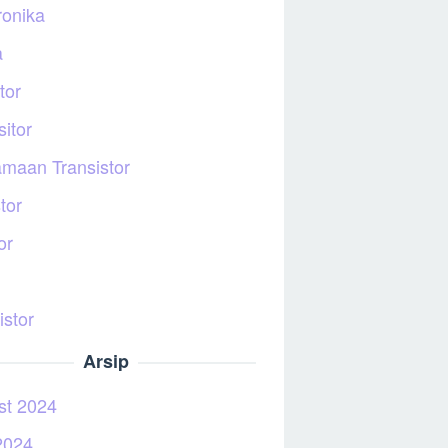
ronika
a
tor
itor
maan Transistor
tor
or
istor
Arsip
st 2024
2024