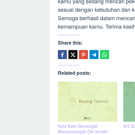
kamu yang sedang mencari pek
sesuai dengan kebutuhan dan k
Semoga berhasil dalam mencari
kemampuan kamu. Terima kasih
Share this:
Related posts:
Kata Kata Semangat:
Arti D
Menyemangati Diri sendiri