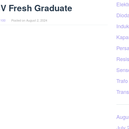
Elekt
V Fresh Graduate
Diod
 100
Posted on
August 2, 2024
Induk
Kapas
Persa
Resis
Sens
Trafo
Trans
Augu
July 