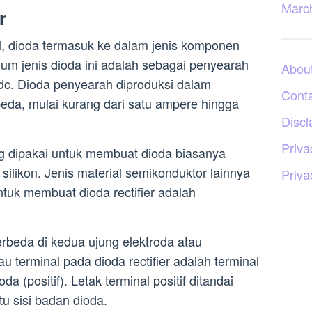
Marc
r
al, dioda termasuk ke dalam jenis komponen
m jenis dioda ini adalah sebagai penyearah
Abou
dc. Dioda penyearah diproduksi dalam
Cont
beda, mulai kurang dari satu ampere hingga
Discl
Priva
g dipakai untuk membuat dioda biasanya
 silikon. Jenis material semikonduktor lainnya
Priva
tuk membuat dioda rectifier adalah
erbeda di kedua ujung elektroda atau
u terminal pada dioda rectifier adalah terminal
da (positif). Letak terminal positif ditandai
tu sisi badan dioda.