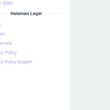
h 2020
Halaman Legal
t
act
aimers
cy Policy
cy Policy English