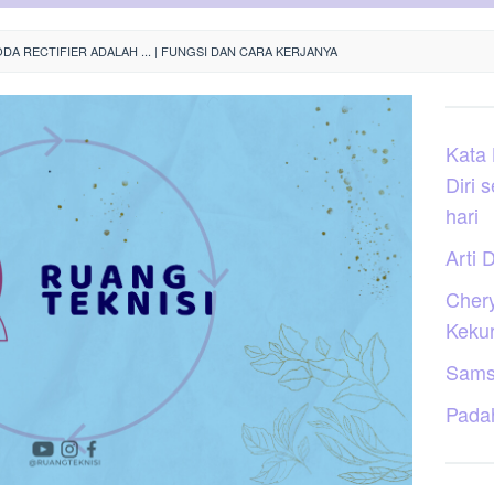
ODA RECTIFIER ADALAH ... | FUNGSI DAN CARA KERJANYA
Kata
Diri 
hari
Arti D
Cher
Keku
Sams
Pada