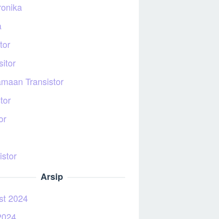
ronika
a
tor
itor
maan Transistor
tor
or
istor
Arsip
st 2024
2024