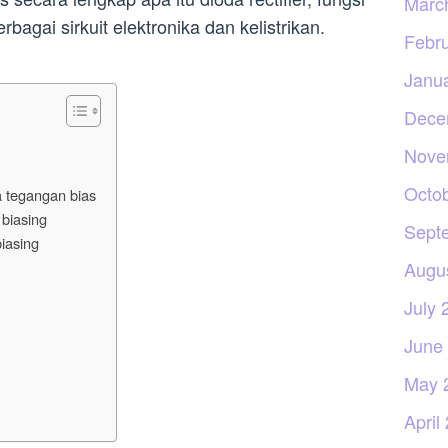
Marc
agai sirkuit elektronika dan kelistrikan.
Febr
Janu
Dece
Nove
Octo
a tegangan bias
 biasing
Sept
biasing
Augu
July 
June
May 
April