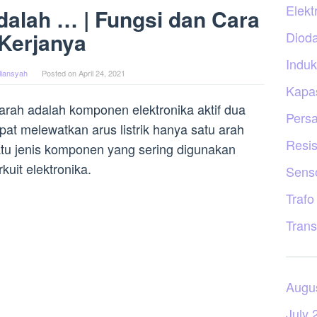
Elekt
Adalah … | Fungsi dan Cara
Kerjanya
Diod
Induk
liansyah
Posted on
April 24, 2021
Kapas
earah adalah komponen elektronika aktif dua
Persa
pat melewatkan arus listrik hanya satu arah
Resis
atu jenis komponen yang sering digunakan
uit elektronika.
Sens
Trafo
Trans
Augu
July 