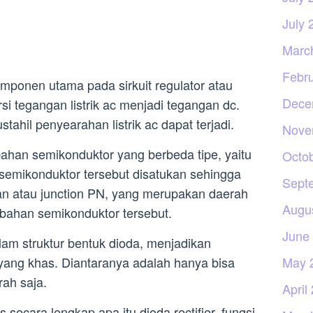
July 
Marc
Febr
ponen utama pada sirkuit regulator atau
Dece
i tegangan listrik ac menjadi tegangan dc.
stahil penyearahan listrik ac dapat terjadi.
Nove
bahan semikonduktor yang berbeda tipe, yaitu
Octo
 semikonduktor tersebut disatukan sehingga
Sept
n atau junction PN, yang merupakan daerah
Augu
bahan semikonduktor tersebut.
June
am struktur bentuk dioda, menjadikan
May 
 yang khas. Diantaranya adalah hanya bisa
rah saja.
April
s secara lengkap apa itu dioda rectifier, fungsi