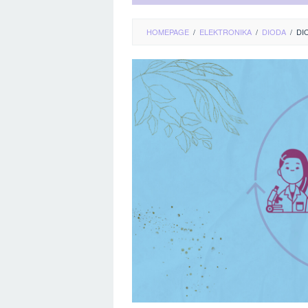
HOMEPAGE
/
ELEKTRONIKA
/
DIODA
/
DI