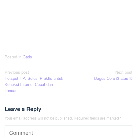
Posted in
Gads
Post
Previous post
Next post
Hotspot HP: Solusi Praktis untuk
Bagus Core i3 atau i5
navigation
Koneksi Internet Cepat dan
Lancar
Leave a Reply
Your email address will not be published.
Required fields are marked
*