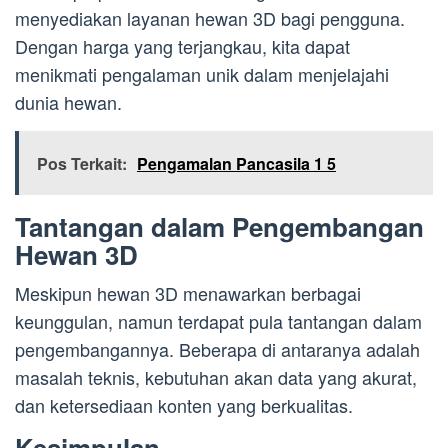
menyediakan layanan hewan 3D bagi pengguna.
Dengan harga yang terjangkau, kita dapat
menikmati pengalaman unik dalam menjelajahi
dunia hewan.
Pos Terkait:
Pengamalan Pancasila 1 5
Tantangan dalam Pengembangan
Hewan 3D
Meskipun hewan 3D menawarkan berbagai
keunggulan, namun terdapat pula tantangan dalam
pengembangannya. Beberapa di antaranya adalah
masalah teknis, kebutuhan akan data yang akurat,
dan ketersediaan konten yang berkualitas.
Kesimpulan