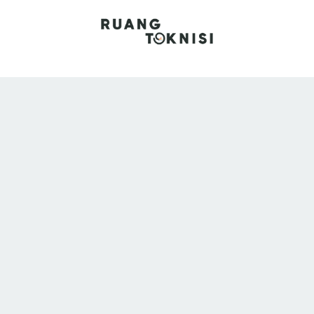
Skip
to
content