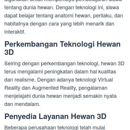
tentang dunia hewan. Dengan teknologi ini, siswa
dapat belajar tentang anatomi hewan, perilaku, dan
habitatnya dengan cara yang lebih menarik dan
interaktif.
Perkembangan Teknologi Hewan
3D
Seiring dengan perkembangan teknologi, hewan 3D
terus mengalami peningkatan dalam hal kualitas
dan realisme. Dengan adanya teknologi Virtual
Reality dan Augmented Reality, pengalaman
menjelajahi dunia hewan menjadi semakin nyata
dan mendalam.
Penyedia Layanan Hewan 3D
Beberapa perusahaan teknologi telah mulai