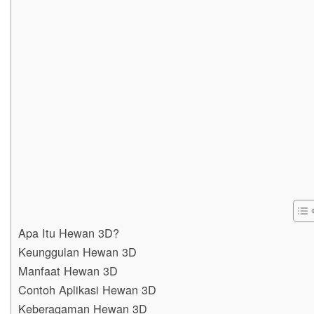
Apa Itu Hewan 3D?
Keunggulan Hewan 3D
Manfaat Hewan 3D
Contoh Aplikasi Hewan 3D
Keberagaman Hewan 3D