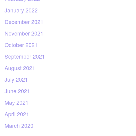
January 2022
December 2021
November 2021
October 2021
September 2021
August 2021
July 2021
June 2021
May 2021
April 2021
March 2020