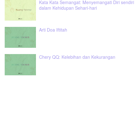
Kata Kata Semangat: Menyemangati Diri sendiri
dalam Kehidupan Sehari-hari
Arti Doa Iftitah
Chery QQ: Kelebihan dan Kekurangan