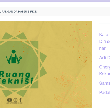
URANGAN DAIHATSU SIRION
Kata
Diri 
hari
Arti D
Cher
Keku
Sams
Pada