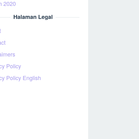
h 2020
Halaman Legal
t
act
aimers
cy Policy
cy Policy English