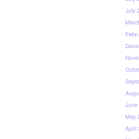
July 
Marc
Febr
Dece
Nove
Octo
Sept
Augu
June
May 
April