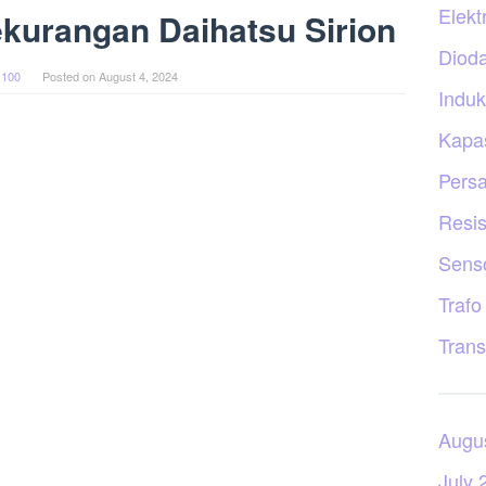
Elekt
kurangan Daihatsu Sirion
Diod
 100
Posted on
August 4, 2024
Induk
Kapas
Persa
Resis
Sens
Trafo
Trans
Augu
July 