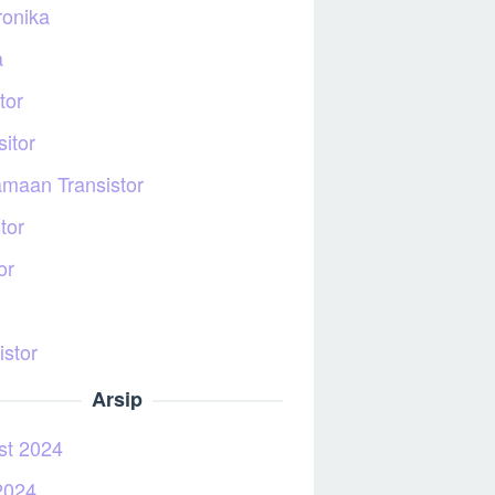
ronika
a
tor
itor
maan Transistor
tor
or
istor
Arsip
st 2024
2024