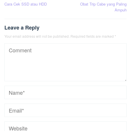
Cara Cek SSD atau HDD
Obat Trip Cabe yang Paling
navigation
Ampuh
Leave a Reply
Your email address will not be published.
Required fields are marked
*