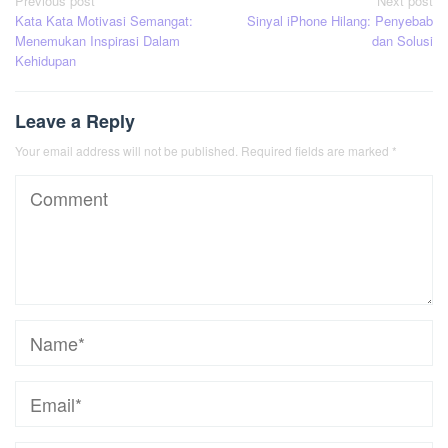
Post
Previous post
Next post
Kata Kata Motivasi Semangat:
Sinyal iPhone Hilang: Penyebab
navigation
Menemukan Inspirasi Dalam
dan Solusi
Kehidupan
Leave a Reply
Your email address will not be published.
Required fields are marked
*