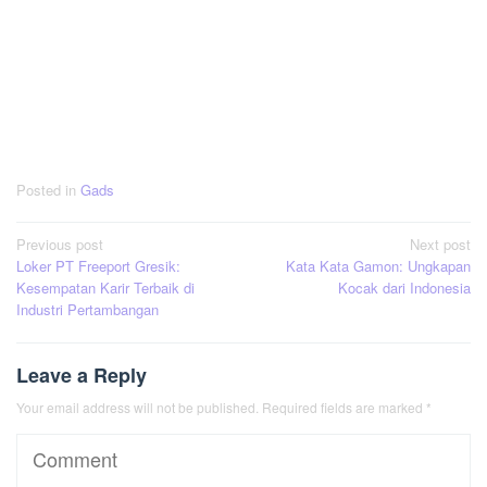
Posted in
Gads
Post
Previous post
Next post
Loker PT Freeport Gresik:
Kata Kata Gamon: Ungkapan
navigation
Kesempatan Karir Terbaik di
Kocak dari Indonesia
Industri Pertambangan
Leave a Reply
Your email address will not be published.
Required fields are marked
*