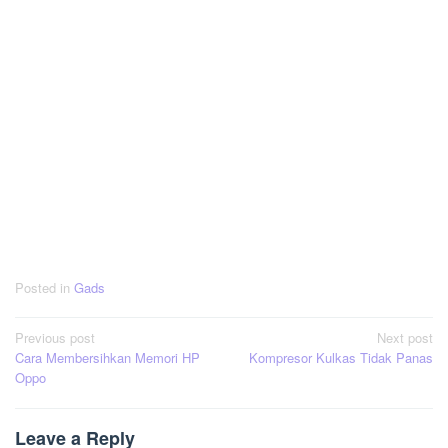
Posted in
Gads
Post
Previous post
Next post
Cara Membersihkan Memori HP
Kompresor Kulkas Tidak Panas
navigation
Oppo
Leave a Reply