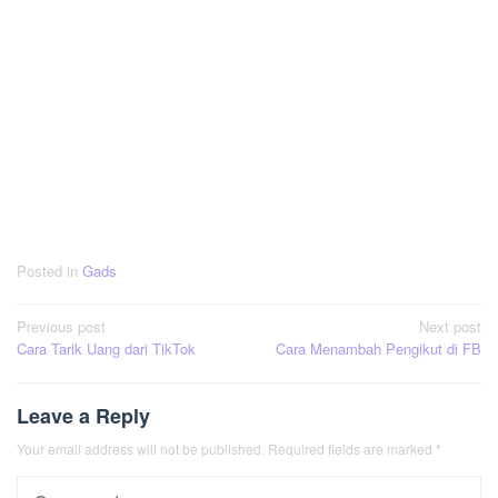
Posted in
Gads
Post
Previous post
Next post
Cara Tarik Uang dari TikTok
Cara Menambah Pengikut di FB
navigation
Leave a Reply
Your email address will not be published.
Required fields are marked
*