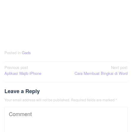
Posted in
Gads
Post
Previous post
Next post
Aplikasi Wajib iPhone
Cara Membuat Bingkai di Word
navigation
Leave a Reply
Your email address will not be published.
Required fields are marked
*