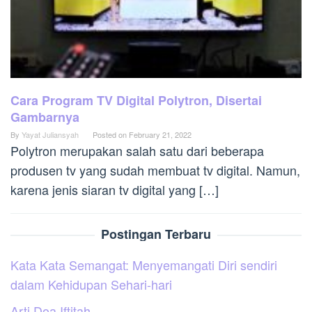
Cara Program TV Digital Polytron, Disertai
Gambarnya
By
Yayat Juliansyah
Posted on
February 21, 2022
Polytron merupakan salah satu dari beberapa
produsen tv yang sudah membuat tv digital. Namun,
karena jenis siaran tv digital yang […]
Postingan Terbaru
Kata Kata Semangat: Menyemangati Diri sendiri
dalam Kehidupan Sehari-hari
Arti Doa Iftitah