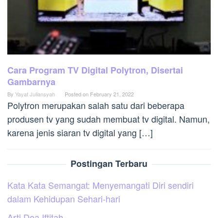
Cara Program TV Digital Polytron, Disertai
Gambarnya
By
Yayat Juliansyah
Posted on
February 21, 2022
Polytron merupakan salah satu dari beberapa
produsen tv yang sudah membuat tv digital. Namun,
karena jenis siaran tv digital yang […]
Postingan Terbaru
Kata Kata Semangat: Menyemangati Diri sendiri
dalam Kehidupan Sehari-hari
Arti Doa Iftitah