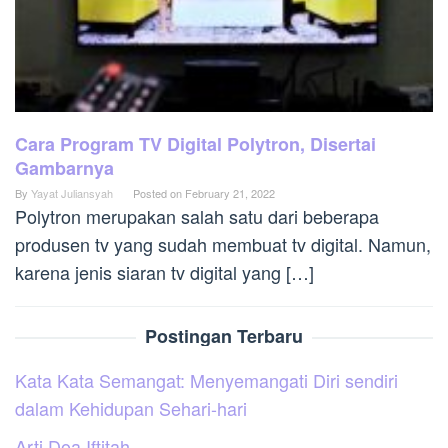
Cara Program TV Digital Polytron, Disertai
Gambarnya
By
Yayat Juliansyah
Posted on
February 21, 2022
Polytron merupakan salah satu dari beberapa
produsen tv yang sudah membuat tv digital. Namun,
karena jenis siaran tv digital yang […]
Postingan Terbaru
Kata Kata Semangat: Menyemangati Diri sendiri
dalam Kehidupan Sehari-hari
Arti Doa Iftitah