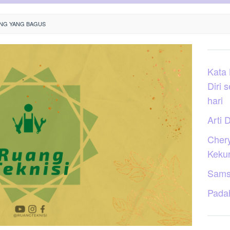
ANG YANG BAGUS
Kata
Diri 
hari
Arti D
Cher
Keku
Sams
Pada