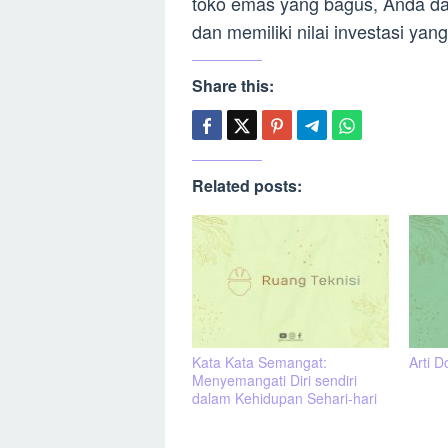
toko emas yang bagus, Anda dap
dan memiliki nilai investasi yan
Share this:
Related posts:
Kata Kata Semangat:
Arti D
Menyemangati Diri sendiri
dalam Kehidupan Sehari-hari