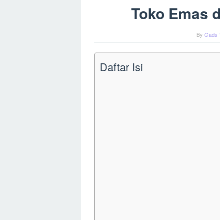
Toko Emas d
By
Gads 
Daftar Isi