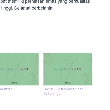
at memiliki perhiasan emas yang berkualitas
g tinggi. Selamat berbelanja!
oa Iftitah
Chery QQ: Kelebihan dan
Kekurangan