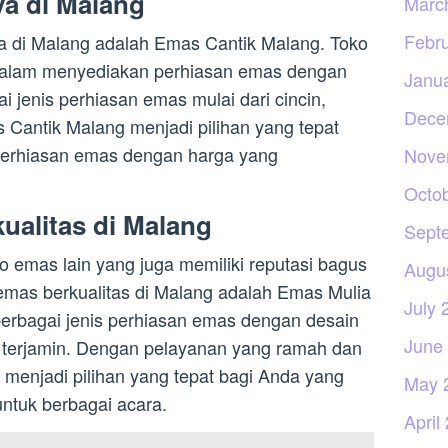
a di Malang
Marc
Febr
ya di Malang adalah Emas Cantik Malang. Toko
k dalam menyediakan perhiasan emas dengan
Janu
i jenis perhiasan emas mulai dari cincin,
Dece
as Cantik Malang menjadi pilihan yang tepat
perhiasan emas dengan harga yang
Nove
Octo
ualitas di Malang
Sept
o emas lain yang juga memiliki reputasi bagus
Augu
mas berkualitas di Malang adalah Emas Mulia
July 
berbagai jenis perhiasan emas dengan desain
June
g terjamin. Dengan pelayanan yang ramah dan
 menjadi pilihan yang tepat bagi Anda yang
May 
ntuk berbagai acara.
April