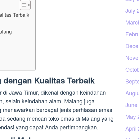
July 
itas Terbaik
Marc
alang
Febr
Dece
Nove
Octo
 dengan Kualitas Terbaik
Sept
ar di Jawa Timur, dikenal dengan keindahan
Augu
 selain keindahan alam, Malang juga
June
g menawarkan berbagai jenis perhiasan emas
May 
Anda sedang mencari toko emas di Malang yang
endasi yang dapat Anda pertimbangkan.
April