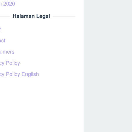
h 2020
Halaman Legal
t
act
aimers
cy Policy
cy Policy English