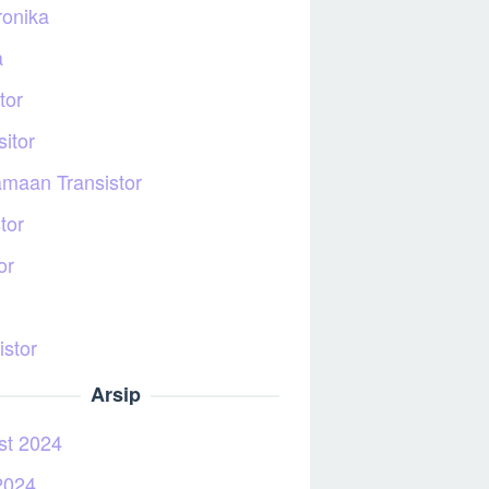
ronika
a
tor
itor
maan Transistor
tor
or
istor
Arsip
st 2024
2024