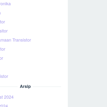
ronika
a
tor
itor
maan Transistor
tor
or
istor
Arsip
st 2024
2024