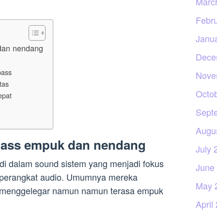
Marc
Febr
Janu
dan nendang
Dece
bass
Nove
tas
Octo
epat
Sept
Augu
bass empuk dan nendang
July 
i dalam sound sistem yang menjadi fokus
June
 perangkat audio. Umumnya mereka
May 
 menggelegar namun namun terasa empuk
April