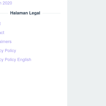
h 2020
Halaman Legal
t
act
aimers
cy Policy
cy Policy English