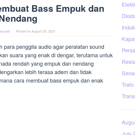
Elekt
Membuat Bass Empuk dan
Nendang
Diod
Induk
iansyah
Posted on
August 25, 2021
Kapas
h para penggila audio agar peralatan sound
Persa
an suara yang enak di dengar, terutama untuk
Resis
 nada rendah yang empuk dan nendang
engarkan lebih terasa adem dan tidak
Sens
aimana cara membuat bass empuk dan enak
Trafo
Trans
Augu
July 