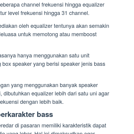
beberapa channel frekuensi hingga equalizer
tur level frekuensi hingga 31 channel.
diakan oleh equalizer tentunya akan semakin
n leluasa untuk memotong atau memboost
.
iasanya hanya menggunakan satu unit
 box speaker yang berisi speaker jenis bass
ngan yang menggunakan banyak speaker
 dibutuhkan equalizer lebih dari satu uni agar
ekuensi dengan lebih baik.
berkarakter bass
edar di pasaran memiliki karakteristik dapat
io yang lebar. Hal ini dimaksudkan agar