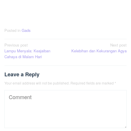
Posted in
Gads
Post
Previous post
Next post
Lampu Menyala: Keajaiban
Kelebihan dan Kekurangan Agya
navigation
Cahaya di Malam Hari
Leave a Reply
Your email address will not be published.
Required fields are marked
*