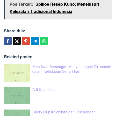
Pos Terkait:
Spikoe Resep Kuno: Menelusuri
Kelezatan Tradisional Indonesia
Share this:
Related posts:
Kata Kata Semangat: Menyemangati Diri sendiri
dalam Kehidupan Sehari-hari
Arti Doa Iftitah
Chery QQ: Kelebihan dan Kekurangan