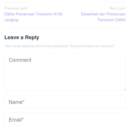
Post
Previous post
Next post
Daftar Persamaan Transistor A733
Datasheet dan Persamaan
navigation
Lengkap
Transistor C2655
Leave a Reply
Your email address will not be published.
Required fields are marked
*