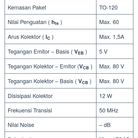
Kemasan Paket
TO-120
Nilai Penguatan (
)
Max. 60
h
fe
Arus Kolektor (
)
Max. 1,5A
I
C
Tegangan Emitor – Basis (
)
5 V
V
EB
Tegangan Kolektor – Emitor (
)
Max. 80 V
V
CB
Tegangan Kolektor – Basis (
)
Max. 80 V
V
CB
Disisipasi Kolektor
12 W
Frekuensi Transisi
50 MHz
Nilai Noise
– dB