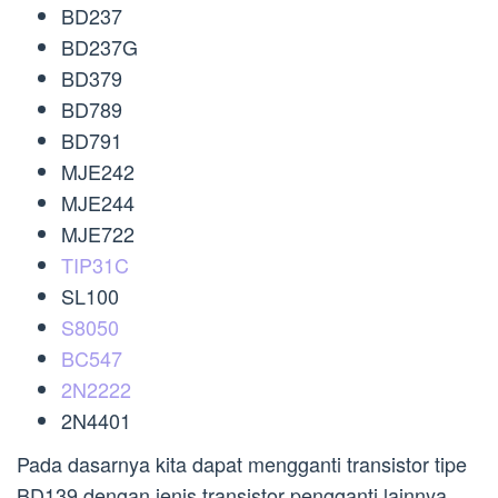
BD237
BD237G
BD379
BD789
BD791
MJE242
MJE244
MJE722
TIP31C
SL100
S8050
BC547
2N2222
2N4401
Pada dasarnya kita dapat mengganti transistor tipe
BD139 dengan jenis transistor pengganti lainnya