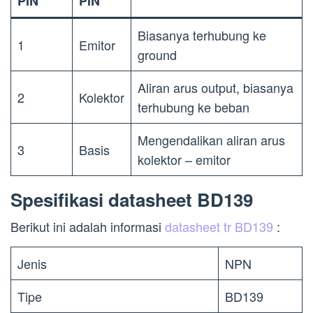
PIN
PIN
Biasanya terhubung ke
1
Emitor
ground
Aliran arus output, biasanya
2
Kolektor
terhubung ke beban
Mengendalikan aliran arus
3
Basis
kolektor – emitor
Spesifikasi datasheet BD139
Berikut ini adalah informasi
datasheet tr BD139
:
Jenis
NPN
Tipe
BD139