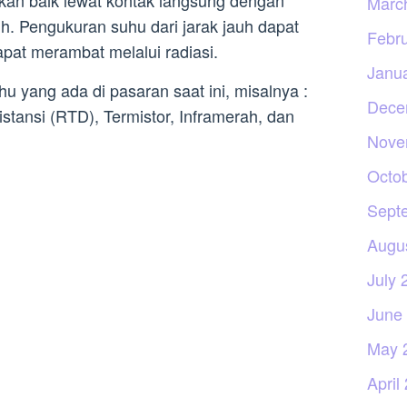
Marc
. Pengukuran suhu dari jarak jauh dapat
Febr
dapat merambat melalui radiasi.
Janu
 yang ada di pasaran saat ini, misalnya :
Dece
stansi (RTD), Termistor, Inframerah, dan
Nove
Octo
Sept
Augu
July 
June
May 
April