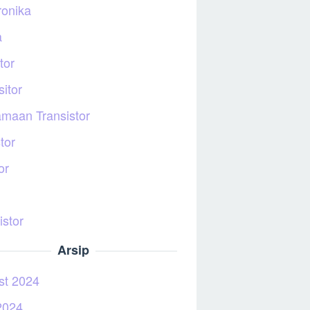
ronika
a
tor
itor
maan Transistor
tor
or
istor
Arsip
st 2024
2024