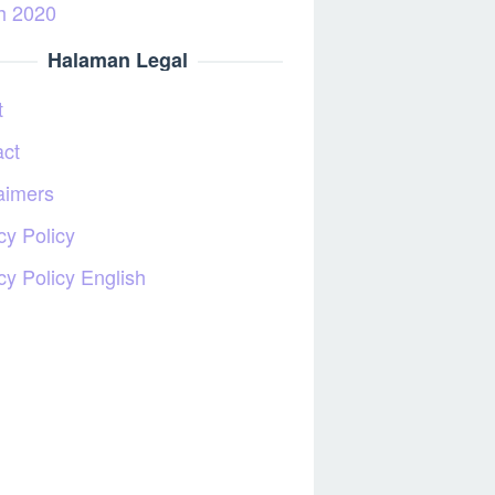
h 2020
Halaman Legal
t
act
aimers
cy Policy
cy Policy English