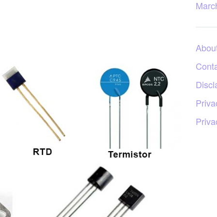
Marc
Abou
Cont
Discl
Priva
Priva