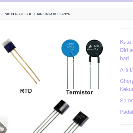
5 JENIS SENSOR SUHU DAN CARA KERJANYA
Kata
Diri 
hari
Arti D
Cher
Keku
Sams
Pada