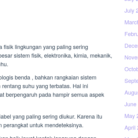
July 
Marc
Febr
Dece
fisik lingkungan yang paling sering
esar sistem fisik, elektronika, kimia, mekanik,
Nove
uhu.
Octo
iologis benda , bahkan rangkaian sistem
Sept
 rentang suhu yang terbatas. Hal ini
Augu
at berpengaruh pada hampir semua aspek
June
May 
bel yang paling sering diukur. Karena itu
an perangkat untuk mendeteksinya.
April
kan baik lewat kontak langsung dengan