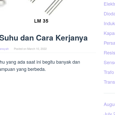
Elekt
Diod
Induk
Kapas
 Suhu dan Cara Kerjanya
Persa
iansyah
Posted on
March 10, 2022
Resis
hu yang ada saat ini begitu banyak dan
Sens
ampuan yang berbeda.
Trafo
Trans
Augu
July 