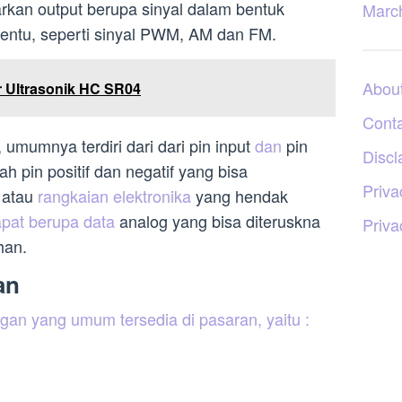
rkan output berupa sinyal dalam bentuk
Marc
tentu, seperti sinyal PWM, AM dan FM.
Abou
r Ultrasonik HC SR04
Cont
umumnya terdiri dari dari pin input
dan
pin
Discl
uah pin positif dan negatif yang bisa
Priva
 atau
rangkaian elektronika
yang hendak
apat berupa data
analog yang bisa diteruskna
Priva
han.
an
ngan yang umum tersedia di pasaran, yaitu :