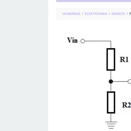
HOMEPAGE
/
ELEKTRONIKA
/
SENSOR
/