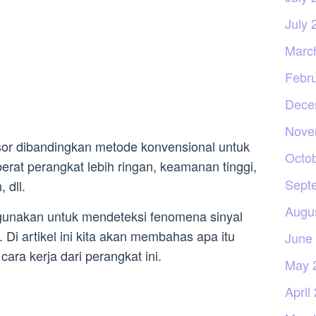
July 
Marc
Febr
Dece
Nove
r dibandingkan metode konvensional untuk
Octo
erat perangkat lebih ringan, keamanan tinggi,
Sept
 dll.
Augu
igunakan untuk mendeteksi fenomena sinyal
 Di artikel ini kita akan membahas apa itu
June
ra kerja dari perangkat ini.
May 
April