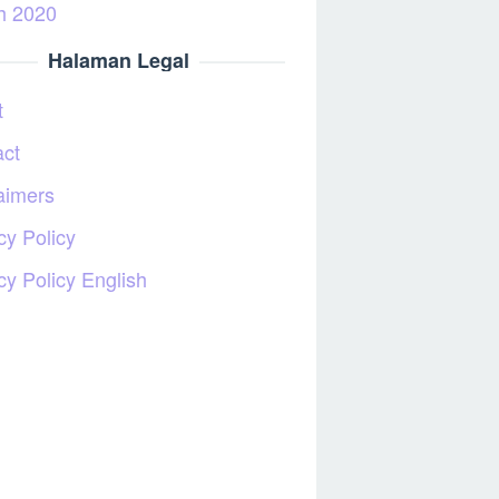
h 2020
Halaman Legal
t
act
aimers
cy Policy
cy Policy English