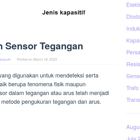
Elekt
Diod
Induk
Kapas
n Sensor Tegangan
Persa
iansyah
Posted on
March 18, 2023
Resis
k yang digunakan untuk mendeteksi serta
Sens
 baik berupa fenomena fisik maupun
Trafo
nsor dalam tegangan atau arus telah menjadi
Trans
ap metode pengukuran tegangan dan arus.
Augu
July 