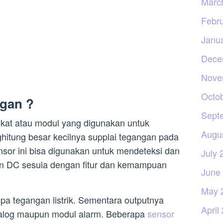
Marc
Febr
Janu
Dece
Nove
Octo
ngan ?
Sept
kat atau modul yang digunakan untuk
Augu
itung besar kecilnya supplai tegangan pada
nsor ini bisa digunakan untuk mendeteksi dan
July 
n DC sesuia dengan fitur dan kemampuan
June
May 
pa tegangan listrik. Sementara outputnya
April
analog maupun modul alarm. Beberapa
sensor