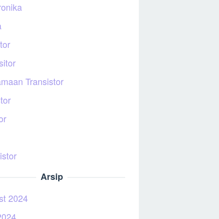
ronika
a
tor
itor
maan Transistor
tor
or
istor
Arsip
st 2024
2024