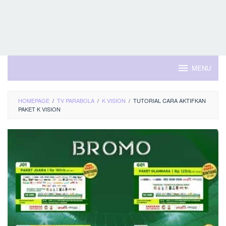
MENU
HOMEPAGE
/
TV PARABOLA
/
K VISION
/
TUTORIAL CARA AKTIFKAN
PAKET K VISION