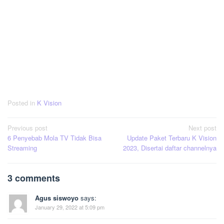
Posted in
K Vision
Post
Previous post
Next post
6 Penyebab Mola TV Tidak Bisa
Update Paket Terbaru K Vision
navigation
Streaming
2023, Disertai daftar channelnya
3 comments
Agus siswoyo
says:
January 29, 2022 at 5:09 pm