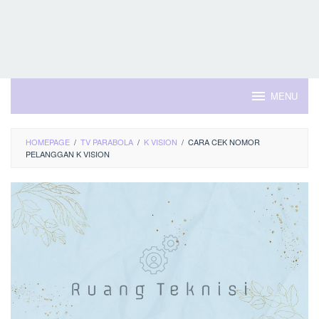
MENU
HOMEPAGE
/
TV PARABOLA
/
K VISION
/
CARA CEK NOMOR
PELANGGAN K VISION