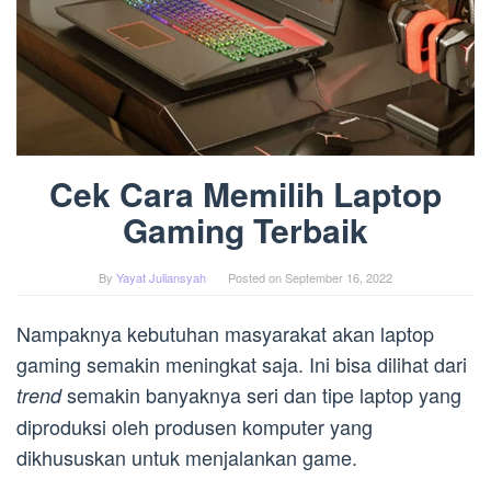
Cek Cara Memilih Laptop
Gaming Terbaik
By
Yayat Juliansyah
Posted on
September 16, 2022
Nampaknya kebutuhan masyarakat akan laptop
gaming semakin meningkat saja. Ini bisa dilihat dari
semakin banyaknya seri dan tipe laptop yang
trend
diproduksi oleh produsen komputer yang
dikhususkan untuk menjalankan game.