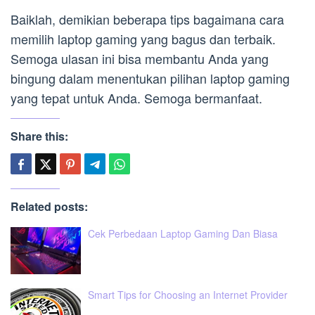
Baiklah, demikian beberapa tips bagaimana cara
memilih laptop gaming yang bagus dan terbaik.
Semoga ulasan ini bisa membantu Anda yang
bingung dalam menentukan pilihan laptop gaming
yang tepat untuk Anda. Semoga bermanfaat.
Share this:
Related posts:
Cek Perbedaan Laptop Gaming Dan Biasa
Smart Tips for Choosing an Internet Provider