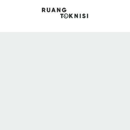
Skip
to
content