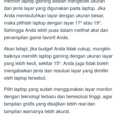
memilih laptop gaming adalah mengecek ukuran
dan jenis layar yang digunakan pada laptop. Jika
Anda membutuhkan layar dengan ukuran besar,
maka pilihlah laptop dengan layar 17″ atau 19″.
Sehingga Anda lebih puas dalam melihat aksi dan
penampilan game favorit Anda.
Akan tetapi, jika budget Anda tidak cukup, mungkin
baiknya memilih laptop gaming dengan ukuran layar
yang lebih kecil, sekitar 15″. Anda juga tidak boleh
mengabaikan jenis dan resolusi layar yang dimiliki
oleh laptop tersebut.
Pilih laptop yang sudah menggunakan layar monitor
dengan teknologi terbaru dan beresolusi tinggi, agar
tampilan grafis yang disajikan lebih
dan
real
tampilan warnanya lebih akurat.