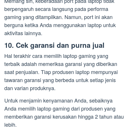
Memang sih, keberadaan port pada laptop tidak
berpengaruh secara langsung pada performa
gaming yang ditampilkan. Namun, port ini akan
berguna ketika Anda menggunakan laptop untuk
aktivitas lainnya.
10. Cek garansi dan purna jual
Hal terakhir cara memilih laptop gaming yang
terbaik adalah memeriksa garansi yang diberikan
saat penjualan. Tiap produsen laptop mempunyai
tawaran garansi yang berbeda untuk setiap jenis
dan varian produknya.
Untuk menjamin kenyamanan Anda, sebaiknya
Anda memilih laptop gaming dari produsen yang
memberikan garansi kerusakan hingga 2 tahun atau
lebih.