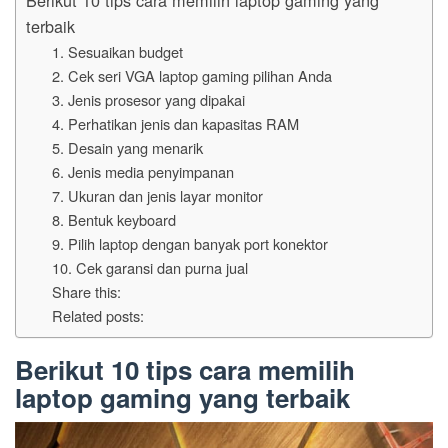
Berikut 10 tips cara memilih laptop gaming yang
terbaik
1. Sesuaikan budget
2. Cek seri VGA laptop gaming pilihan Anda
3. Jenis prosesor yang dipakai
4. Perhatikan jenis dan kapasitas RAM
5. Desain yang menarik
6. Jenis media penyimpanan
7. Ukuran dan jenis layar monitor
8. Bentuk keyboard
9. Pilih laptop dengan banyak port konektor
10. Cek garansi dan purna jual
Share this:
Related posts:
Berikut 10 tips cara memilih
laptop gaming yang terbaik