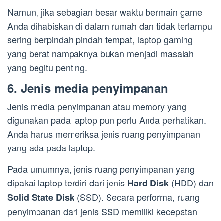
Namun, jika sebagian besar waktu bermain game
Anda dihabiskan di dalam rumah dan tidak terlampu
sering berpindah pindah tempat, laptop gaming
yang berat nampaknya bukan menjadi masalah
yang begitu penting.
6. Jenis media penyimpanan
Jenis media penyimpanan atau memory yang
digunakan pada laptop pun perlu Anda perhatikan.
Anda harus memeriksa jenis ruang penyimpanan
yang ada pada laptop.
Pada umumnya, jenis ruang penyimpanan yang
dipakai laptop terdiri dari jenis
(HDD) dan
Hard Disk
(SSD). Secara performa, ruang
Solid State Disk
penyimpanan dari jenis SSD memiliki kecepatan