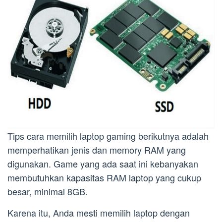
Tips cara memilih laptop gaming berikutnya adalah
memperhatikan jenis dan memory RAM yang
digunakan. Game yang ada saat ini kebanyakan
membutuhkan kapasitas RAM laptop yang cukup
besar, minimal 8GB.
Karena itu, Anda mesti memilih laptop dengan