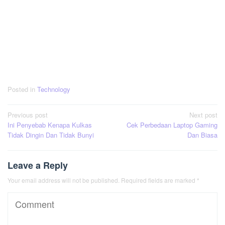
Posted in
Technology
Post
Previous post
Next post
Ini Penyebab Kenapa Kulkas
Cek Perbedaan Laptop Gaming
navigation
Tidak Dingin Dan Tidak Bunyi
Dan Biasa
Leave a Reply
Your email address will not be published.
Required fields are marked
*