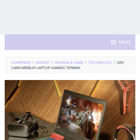
MENU
HOMEPAGE
/
GADGET
/
APLIKASI & GAME
/
TECHNOLOGY
/
CEK
CARA MEMILIH LAPTOP GAMING TERBAIK