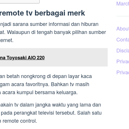
Marc
 remote tv berbagai merk
enjadi sarana sumber informasi dan hiburan
Abou
at. Walaupun di tengah banyak pilihan sumber
Cont
ternet.
Discl
na Toyosaki AIO 220
Priva
Priva
n betah nongkrong di depan layar kaca
agam acara favoritnya. Bahkan tv masih
a acara kumpul bersama keluarga.
makain tv dalam jangka waktu yang lama dan
ada perangkat televisi tersebut. Salah satu
h remote control.