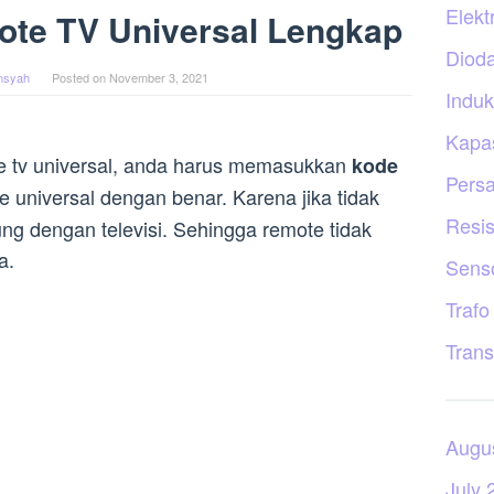
Elekt
ote TV Universal Lengkap
Diod
ansyah
Posted on
November 3, 2021
Induk
Kapas
 tv universal, anda harus memasukkan
kode
Persa
 universal dengan benar. Karena jika tidak
Resis
ng dengan televisi. Sehingga remote tidak
a.
Sens
Trafo
Trans
Augu
July 