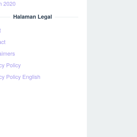
h 2020
Halaman Legal
t
act
aimers
cy Policy
cy Policy English