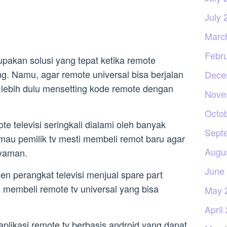
July 
Marc
Febr
upakan solusi yang tepat ketika remote
g. Namu, agar remote universal bisa berjalan
Dece
 lebih dulu mensetting kode remote dengan
Nove
Octo
e televisi seringkali dialami oleh banyak
Sept
 mau pemilik tv mesti membeli remot baru agar
Augu
nyaman.
June
n perangkat televisi menjual spare part
 membeli remote tv universal yang bisa
May 
April
 aplikasi remote tv berbasis android yang dapat