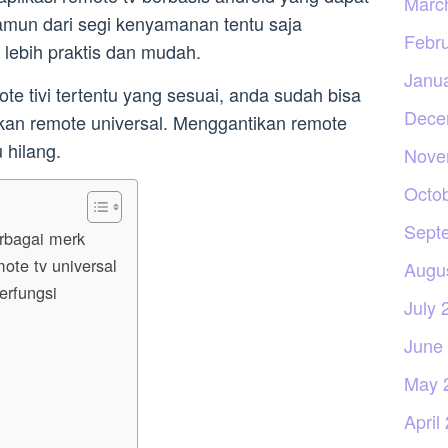
Marc
amun dari segi kenyamanan tentu saja
Febr
lebih praktis dan mudah.
Janu
 tivi tertentu yang sesuai, anda sudah bisa
Dece
kan remote universal. Menggantikan remote
 hilang.
Nove
Octo
Sept
erbagai merk
te tv universal
Augu
erfungsi
July 
June
May 
April