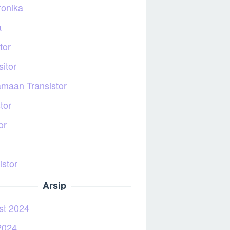
ronika
a
tor
itor
maan Transistor
tor
or
istor
Arsip
st 2024
2024