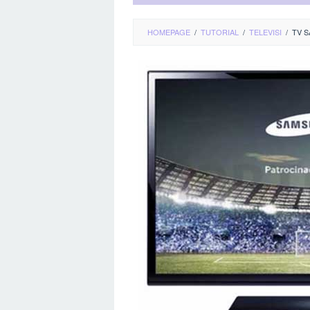
HOMEPAGE
/
TUTORIAL
/
TELEVISI
/
TV S