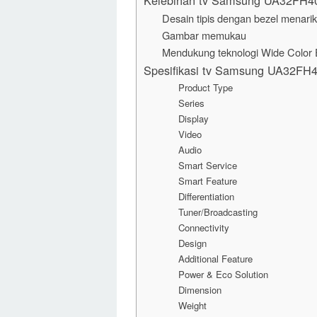
Kelebihan tv Samsung UA32FH4
Desain tipis dengan bezel menarik
Gambar memukau
Mendukung teknologi Wide Color 
Spesifikasi tv Samsung UA32FH
Product Type
Series
Display
Video
Audio
Smart Service
Smart Feature
Differentiation
Tuner/Broadcasting
Connectivity
Design
Additional Feature
Power & Eco Solution
Dimension
Weight