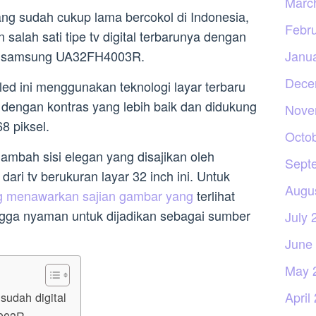
Marc
ang sudah cukup lama bercokol di Indonesia,
Febr
ah sati tipe tv digital terbarunya dengan
 tv samsung UA32FH4003R.
Janu
Dece
led ini menggunakan teknologi layar terbaru
engan kontras yang lebih baik dan didukung
Nove
8 piksel.
Octo
mbah sisi elegan yang disajikan oleh
Sept
ari tv berukuran layar 32 inch ini. Untuk
Augu
 menawarkan sajian gambar yang
terlihat
ngga nyaman untuk dijadikan sebagai sumber
July 
June
May 
April
udah digital