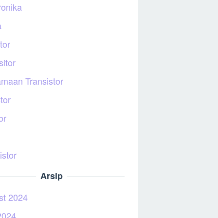
ronika
a
tor
itor
maan Transistor
tor
or
istor
Arsip
st 2024
2024