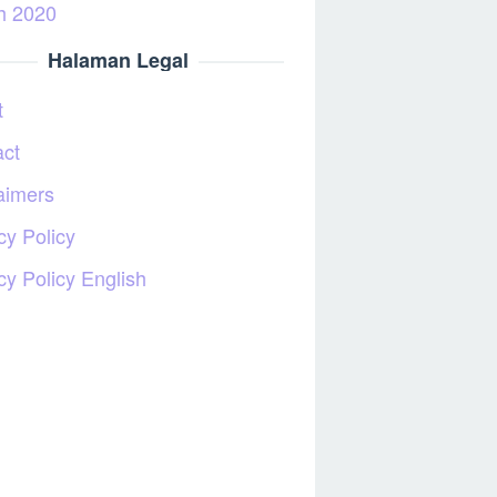
h 2020
Halaman Legal
t
act
aimers
cy Policy
cy Policy English