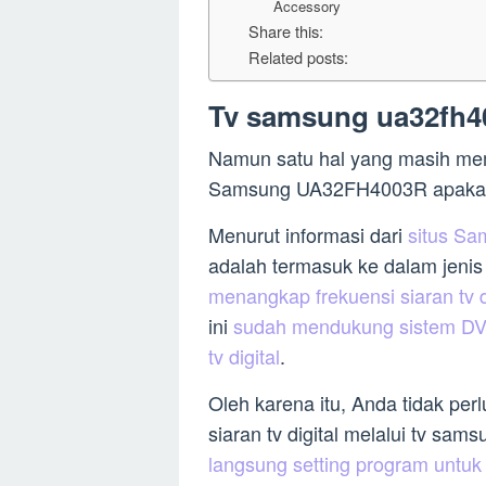
Accessory
Share this:
Related posts:
Tv samsung ua32fh40
Namun satu hal yang masih mem
Samsung UA32FH4003R apakah s
Menurut informasi dari
situs S
adalah termasuk ke dalam jenis 
menangkap frekuensi siaran tv d
ini
sudah mendukung sistem DV
tv digital
.
Oleh karena itu, Anda tidak pe
siaran tv digital melalui tv sa
langsung setting program untuk m