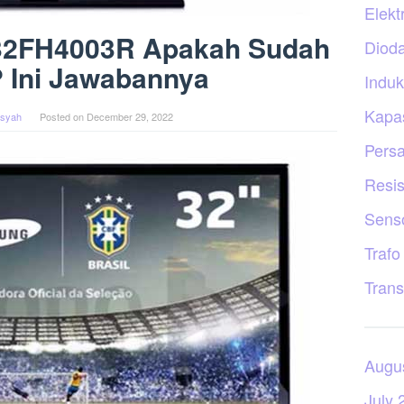
Elekt
2FH4003R Apakah Sudah
Diod
 ? Ini Jawabannya
Induk
Kapas
nsyah
Posted on
December 29, 2022
Persa
Resis
Sens
Trafo
Trans
Augu
July 