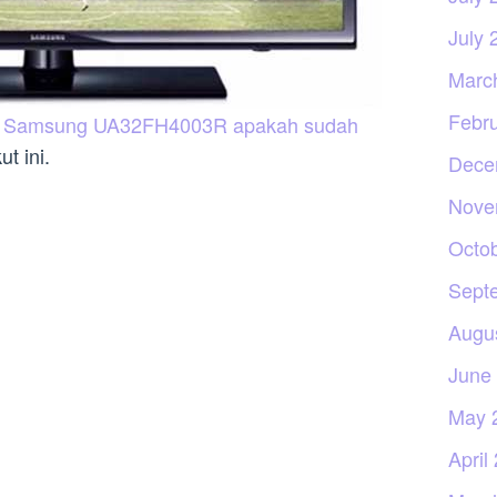
July 
Marc
Febr
v Samsung UA32FH4003R apakah sudah
ut ini.
Dece
Nove
Octo
Sept
Augu
June
May 
April