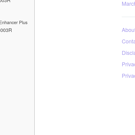
003R
Marc
Enhancer Plus
Abou
4003R
Cont
Discl
Priva
Priva