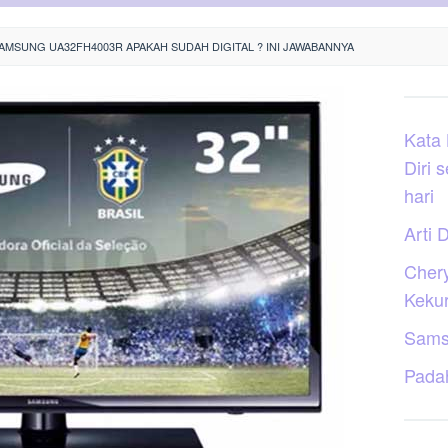
AMSUNG UA32FH4003R APAKAH SUDAH DIGITAL ? INI JAWABANNYA
Kata
Diri 
hari
Arti D
Cher
Keku
Sams
Pada