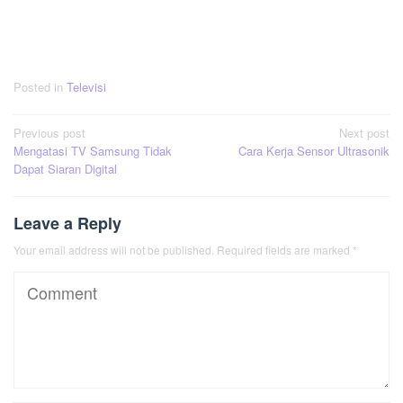
Posted in
Televisi
Post
Previous post
Next post
Mengatasi TV Samsung Tidak
Cara Kerja Sensor Ultrasonik
navigation
Dapat Siaran Digital
Leave a Reply
Your email address will not be published.
Required fields are marked
*