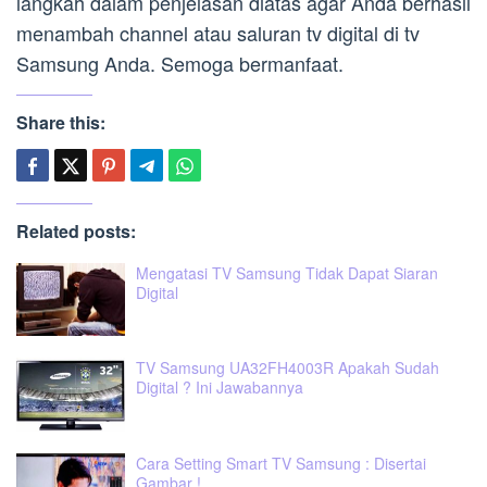
langkah dalam penjelasan diatas agar Anda berhasil
menambah channel atau saluran tv digital di tv
Samsung Anda. Semoga bermanfaat.
Share this:
Related posts:
Mengatasi TV Samsung Tidak Dapat Siaran
Digital
TV Samsung UA32FH4003R Apakah Sudah
Digital ? Ini Jawabannya
Cara Setting Smart TV Samsung : Disertai
Gambar !