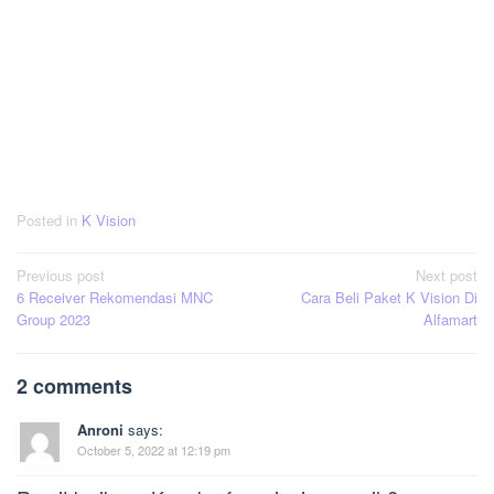
Posted in
K Vision
Post
Previous post
Next post
6 Receiver Rekomendasi MNC
Cara Beli Paket K Vision Di
navigation
Group 2023
Alfamart
2 comments
Anroni
says:
October 5, 2022 at 12:19 pm