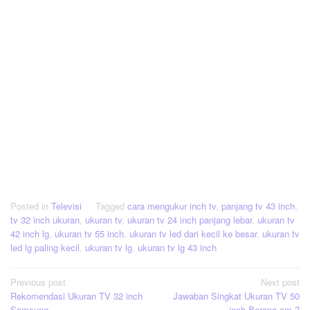
Posted in
Televisi
Tagged
cara mengukur inch tv
,
panjang tv 43 inch
,
tv 32 inch ukuran
,
ukuran tv
,
ukuran tv 24 inch panjang lebar
,
ukuran tv
42 inch lg
,
ukuran tv 55 inch
,
ukuran tv led dari kecil ke besar
,
ukuran tv
led lg paling kecil
,
ukuran tv lg
,
ukuran tv lg 43 inch
Post
Previous post
Next post
Rekomendasi Ukuran TV 32 inch
Jawaban Singkat Ukuran TV 50
navigation
Samsung
inch Berapa cm ?