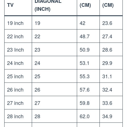
DIAGONAL
TV
(CM)
(CM)
(INCH)
19 inch
19
42
23.6
22 inch
22
48.7
27.4
23 Inch
23
50.9
28.6
24 inch
24
53.1
29.9
25 inch
25
55.3
31.1
26 inch
26
57.6
32.4
27 inch
27
59.8
33.6
28 inch
28
62.0
34.9