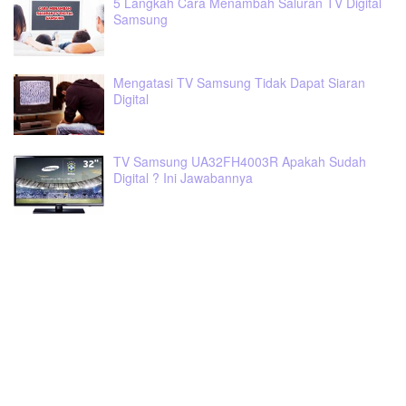
5 Langkah Cara Menambah Saluran TV Digital
Samsung
Mengatasi TV Samsung Tidak Dapat Siaran
Digital
TV Samsung UA32FH4003R Apakah Sudah
Digital ? Ini Jawabannya