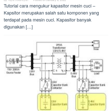
Tutorial cara mengukur kapasitor mesin cuci –
Kapsitor merupakan salah satu komponen yang
terdapat pada mesin cuci. Kapasitor banyak
digunakan […]