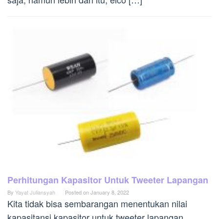
Perhitungan Kapasitor Untuk Tweeter Lapangan
By
Yayat Juliansyah
Posted on
January 8, 2022
Kita tidak bisa sembarangan menentukan nilai
kapasitansi kapasitor untuk tweeter lapangan.