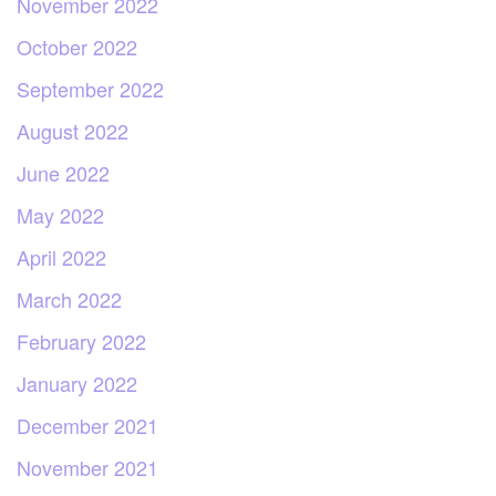
November 2022
October 2022
September 2022
August 2022
June 2022
May 2022
April 2022
March 2022
February 2022
January 2022
December 2021
November 2021