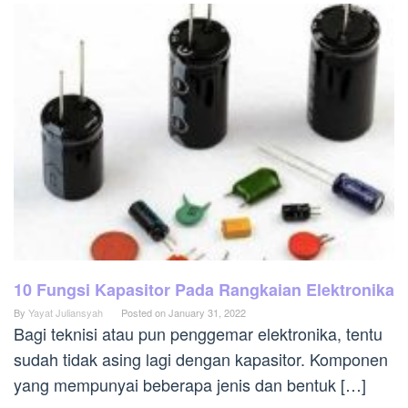
10 Fungsi Kapasitor Pada Rangkaian Elektronika
By
Yayat Juliansyah
Posted on
January 31, 2022
Bagi teknisi atau pun penggemar elektronika, tentu
sudah tidak asing lagi dengan kapasitor. Komponen
yang mempunyai beberapa jenis dan bentuk […]