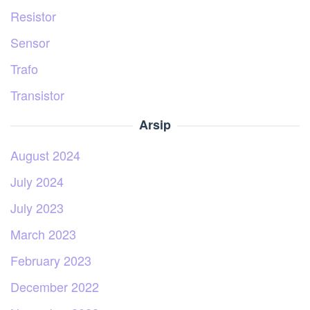
Resistor
Sensor
Trafo
Transistor
Arsip
August 2024
July 2024
July 2023
March 2023
February 2023
December 2022