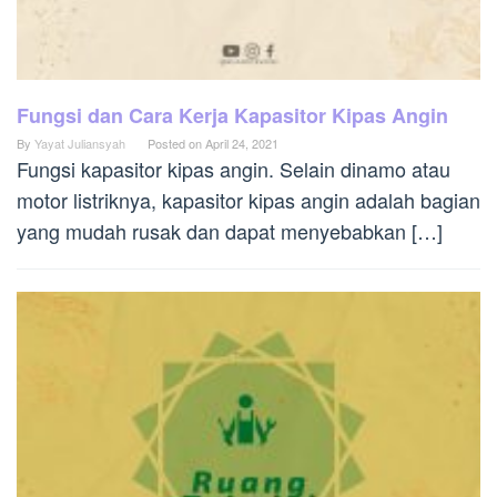
Fungsi dan Cara Kerja Kapasitor Kipas Angin
By
Yayat Juliansyah
Posted on
April 24, 2021
Fungsi kapasitor kipas angin. Selain dinamo atau
motor listriknya, kapasitor kipas angin adalah bagian
yang mudah rusak dan dapat menyebabkan […]