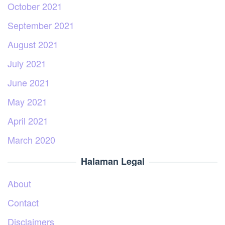
October 2021
September 2021
August 2021
July 2021
June 2021
May 2021
April 2021
March 2020
Halaman Legal
About
Contact
Disclaimers