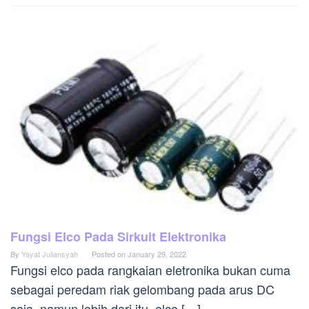
Fungsi Elco Pada Sirkuit Elektronika
By
Yayat Juliansyah
Posted on
January 29, 2022
Fungsi elco pada rangkaian eletronika bukan cuma
sebagai peredam riak gelombang pada arus DC
saja, namun lebih dari itu, elco […]