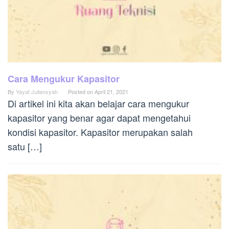
Cara Mengukur Kapasitor
By
Yayat Juliansyah
Posted on
April 21, 2021
Di artikel ini kita akan belajar cara mengukur
kapasitor yang benar agar dapat mengetahui
kondisi kapasitor. Kapasitor merupakan salah
satu […]