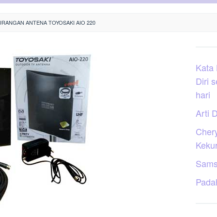
URANGAN ANTENA TOYOSAKI AIO 220
Kata
Diri 
hari
Arti D
Cher
Keku
Sams
Pada