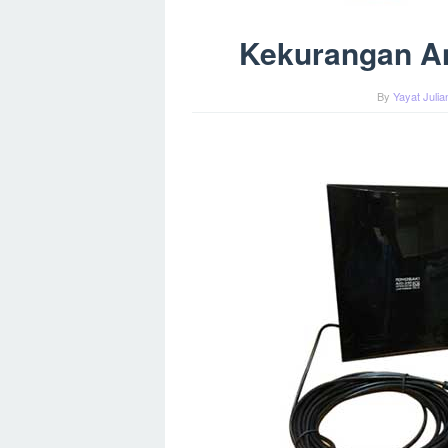
Kekurangan An
By
Yayat Juli