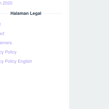
h 2020
Halaman Legal
t
act
aimers
cy Policy
cy Policy English