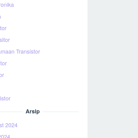
ronika
a
tor
itor
maan Transistor
tor
or
istor
Arsip
st 2024
2024