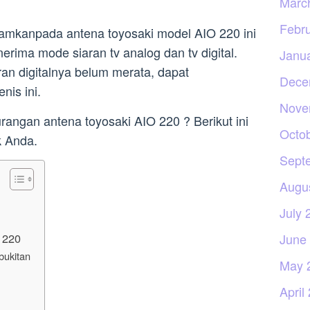
Marc
Febr
namkanpada antena toyosaki model AIO 220 ini
ima mode siaran tv analog dan tv digital.
Janu
ran digitalnya belum merata, dapat
Dece
nis ini.
Nove
rangan antena toyosaki AIO 220 ? Berikut ini
Octo
k Anda.
Sept
Augu
July 
 220
June
bukitan
May 
April