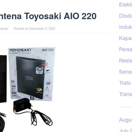
Elekt
tena Toyosaki AIO 220
Diod
Induk
ansyah
Posted on
December 2, 2021
Kapas
Persa
Resis
Sens
Trafo
Trans
Augu
July 