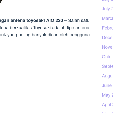
July 
Marc
Salah satu
ngan antena toyosaki AIO 220 –
tena berkualitas Toyosaki adalah tipe antena
Febr
asuk yang paling banyak dicari oleh pengguna
Dece
Nove
Octo
Sept
Augu
June
May 
April