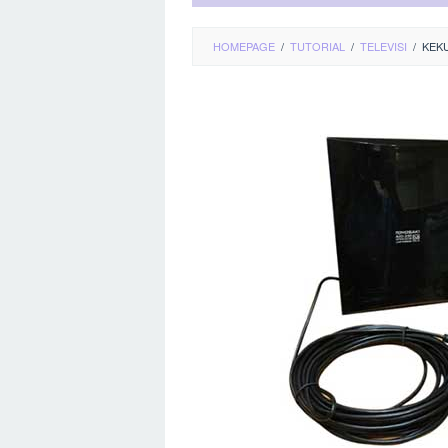
HOMEPAGE
/
TUTORIAL
/
TELEVISI
/
KEK