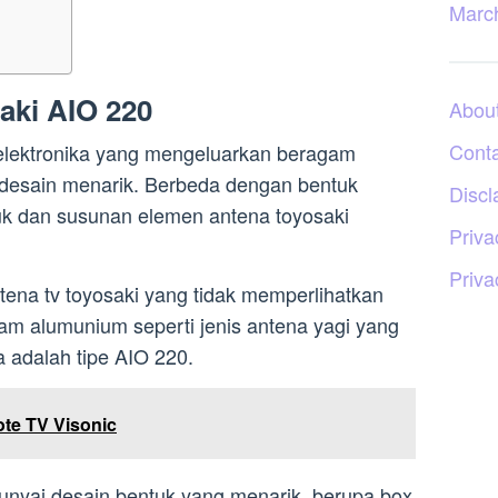
Marc
aki AIO 220
Abou
Cont
elektronika yang mengeluarkan beragam
 desain menarik. Berbeda dengan bentuk
Discl
k dan susunan elemen antena toyosaki
Priva
Priva
ena tv toyosaki yang tidak memperlihatkan
am alumunium seperti jenis antena yagi yang
a adalah tipe AIO 220.
te TV Visonic
nyai desain bentuk yang menarik, berupa box