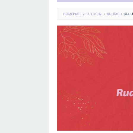
HOMEPAGE
/
TUTORIAL
/
KULKAS
/
SUHU