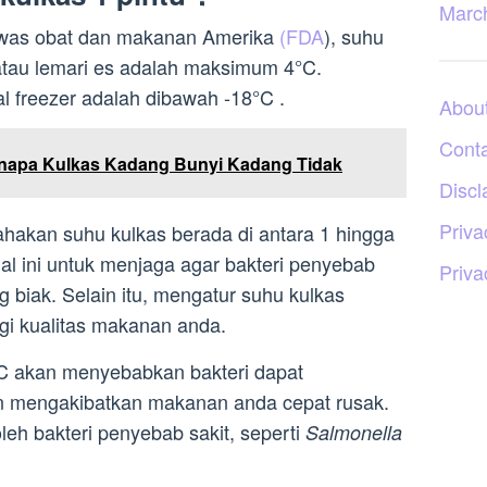
Marc
was obat dan makanan Amerika
(FDA
), suhu
 atau lemari es adalah maksimum 4°C.
l freezer adalah dibawah -18°C .
Abou
Cont
enapa Kulkas Kadang Bunyi Kadang Tidak
Discl
Priva
ahakan suhu kulkas berada di antara 1 hingga
Hal ini untuk menjaga agar bakteri penyebab
Priva
 biak. Selain itu, mengatur suhu kulkas
ngi kualitas makanan anda.
°C akan menyebabkan bakteri dapat
n mengakibatkan makanan anda cepat rusak.
leh bakteri penyebab sakit, seperti
Salmonella