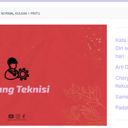
 NORMAL KULKAS 1 PINTU
Kata
Diri 
hari
Arti D
Cher
Keku
Sams
Pada