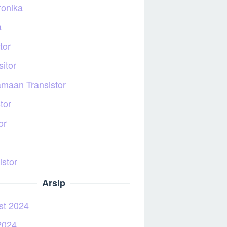
ronika
a
tor
itor
maan Transistor
tor
or
istor
Arsip
st 2024
2024