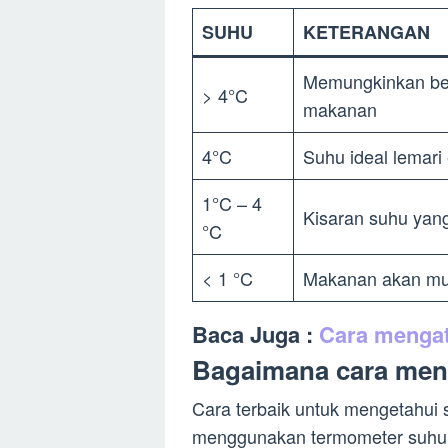
SUHU
KETERANGAN
Memungkinkan be
> 4°C
makanan
4°C
Suhu ideal lemari
1°C – 4
Kisaran suhu yan
°C
< 1 °C
Makanan akan mu
Baca Juga :
Cara mengat
Bagaimana cara men
Cara terbaik untuk mengetahui
menggunakan termometer suhu. 