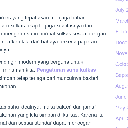
July 
ari es yang tepat akan menjaga bahan
Marc
am kulkas tetap terjaga kualitasnya dan
Febr
an mengatur suhu normal kulkas sesuai dengan
ndarkan kita dari bahaya terkena paparan
Dece
nnya.
Nove
ndingin modern yang berguna untuk
Octo
 minuman kita.
Pengaturan suhu kulkas
Sept
impan tetap terjaga dari munculnya bakteri
Augu
akanan.
June
tas suhu idealnya, maka bakteri dan jamur
May 
anan yang kita simpan di kulkas. Karena itu
April
mal dan sesuai standar dapat mencegah