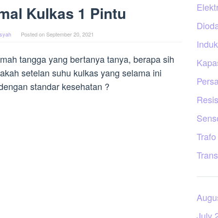
Elekt
al Kulkas 1 Pintu
Diod
nsyah
Posted on
September 20, 2021
Induk
umah tangga yang bertanya tanya, berapa sih
Kapas
pakah setelan suhu kulkas yang selama ini
Persa
 dengan standar kesehatan ?
Resis
Sens
Trafo
Trans
Augu
July 