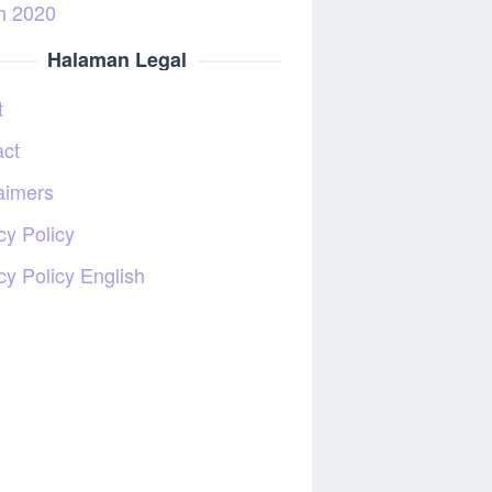
h 2020
Halaman Legal
t
act
aimers
cy Policy
cy Policy English