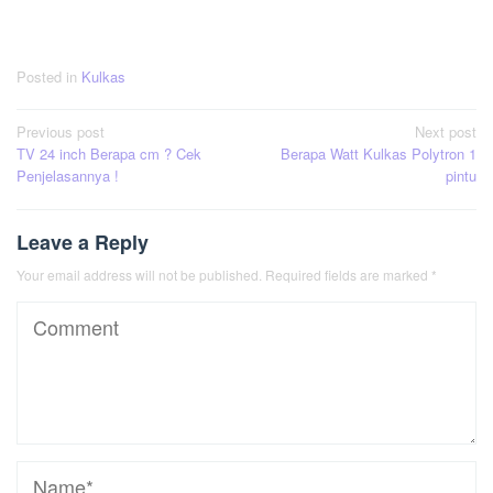
Posted in
Kulkas
Post
Previous post
Next post
TV 24 inch Berapa cm ? Cek
Berapa Watt Kulkas Polytron 1
navigation
Penjelasannya !
pintu
Leave a Reply
Your email address will not be published.
Required fields are marked
*