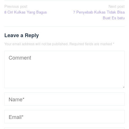
Post
Previous post
Next post
8 Ciri Kulkas Yang Bagus
7 Penyebab Kulkas Tidak Bisa
navigation
Buat Es batu
Leave a Reply
Your email address will not be published.
Required fields are marked
*