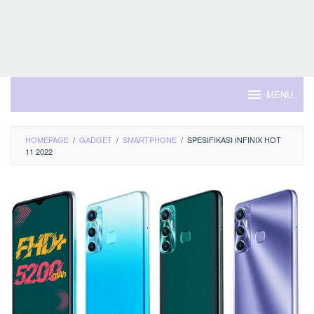
MENU
HOMEPAGE
/
GADGET
/
SMARTPHONE
/
SPESIFIKASI INFINIX HOT
11 2022