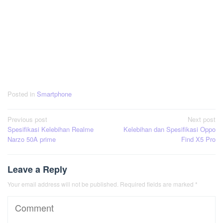
Posted in
Smartphone
Post
Previous post
Next post
Spesifikasi Kelebihan Realme
Kelebihan dan Spesifikasi Oppo
navigation
Narzo 50A prime
Find X5 Pro
Leave a Reply
Your email address will not be published.
Required fields are marked
*