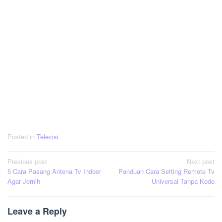
Posted in
Televisi
Post
Previous post
Next post
5 Cara Pasang Antena Tv Indoor
Panduan Cara Setting Remote Tv
navigation
Agar Jernih
Universal Tanpa Kode
Leave a Reply