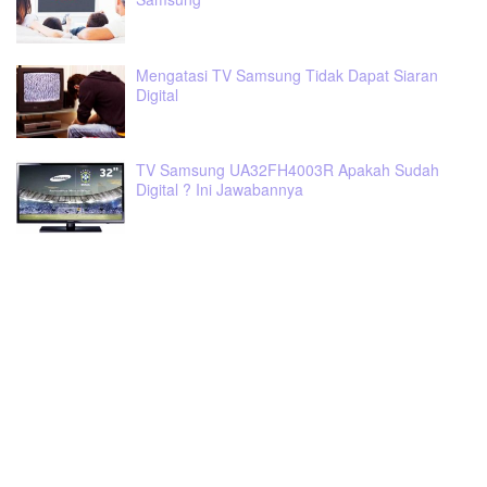
Mengatasi TV Samsung Tidak Dapat Siaran
Digital
TV Samsung UA32FH4003R Apakah Sudah
Digital ? Ini Jawabannya