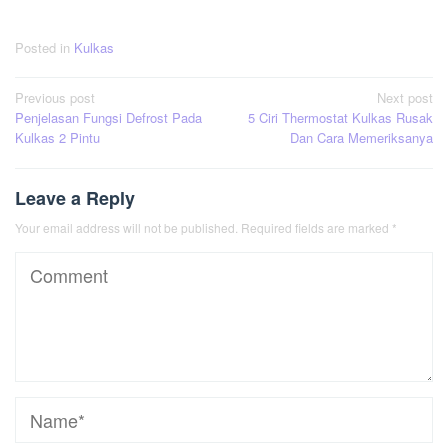
Posted in
Kulkas
Post
Previous post
Next post
Penjelasan Fungsi Defrost Pada
5 Ciri Thermostat Kulkas Rusak
navigation
Kulkas 2 Pintu
Dan Cara Memeriksanya
Leave a Reply
Your email address will not be published.
Required fields are marked
*