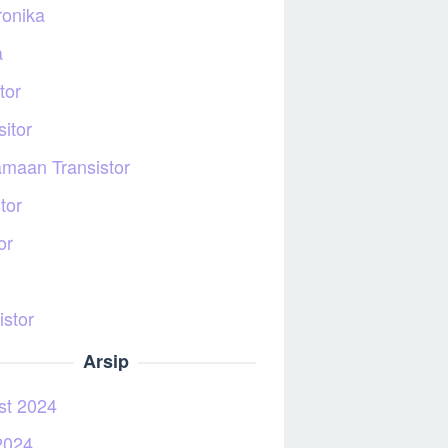
ronika
a
tor
itor
maan Transistor
tor
or
istor
Arsip
st 2024
2024