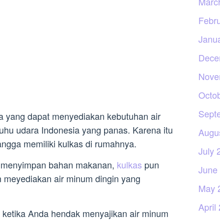
Marc
Febr
Janu
Dece
Nove
Octo
Sept
ia yang dapat menyediakan kebutuhan air
suhu udara Indonesia yang panas. Karena itu
Augu
angga memiliki kulkas di rumahnya.
July 
uk menyimpan bahan makanan,
kulkas
pun
June
 meyediakan air minum dingin yang
May 
April
 ketika Anda hendak menyajikan air minum