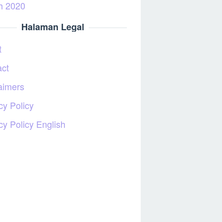
h 2020
Halaman Legal
t
act
aimers
cy Policy
cy Policy English