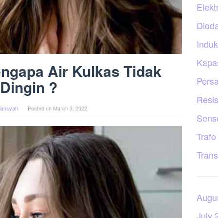
Elekt
Diod
Induk
Kapas
ngapa Air Kulkas Tidak
Persa
Dingin ?
Resis
liansyah
Posted on
March 3, 2022
Sens
Trafo
Trans
Augu
July 