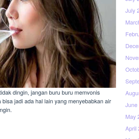
July 
Marc
Febr
Dece
Nove
Octo
Sept
tidak dingin, jangan buru buru memvonis
Augu
 bisa jadi ada hal lain yang menyebabkan air
June
ngin.
May 
April