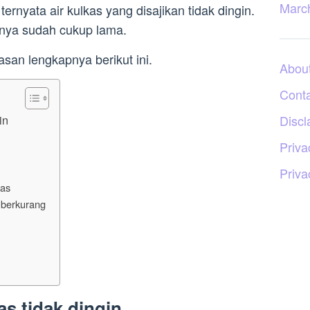
Marc
rnyata air kulkas yang disajikan tidak dingin.
nya sudah cukup lama.
asan lengkapnya berikut ini.
Abou
Cont
in
Discl
Priva
Priva
nas
s berkurang
as tidak dingin