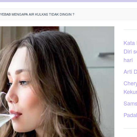
NYEBAB MENGAPA AIR KULKAS TIDAK DINGIN ?
Kata
Diri 
hari
Arti D
Cher
Keku
Sams
Pada