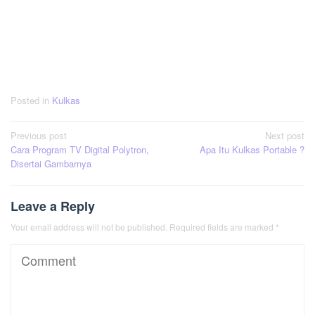
Posted in
Kulkas
Post
Previous post
Next post
Cara Program TV Digital Polytron,
Apa Itu Kulkas Portable ?
navigation
Disertai Gambarnya
Leave a Reply
Your email address will not be published.
Required fields are marked
*