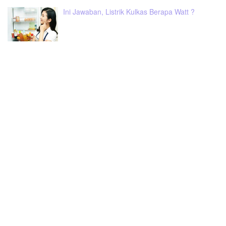
Ini Jawaban, Listrik Kulkas Berapa Watt ?