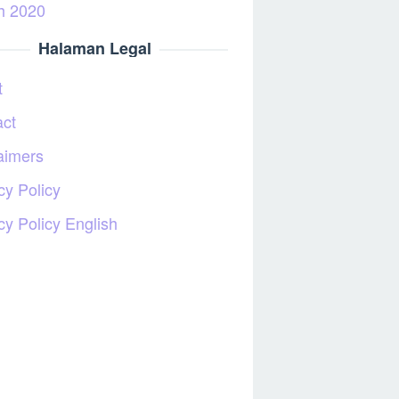
h 2020
Halaman Legal
t
act
aimers
cy Policy
cy Policy English