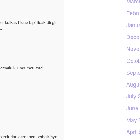
Marc
Febr
 kulkas hidup tapi tidak dingin
Janu
t
Dece
Nove
Octo
rbaiki kulkas mati total
Sept
Augu
July 
June
May 
April
berair dan cara memperbaikinya