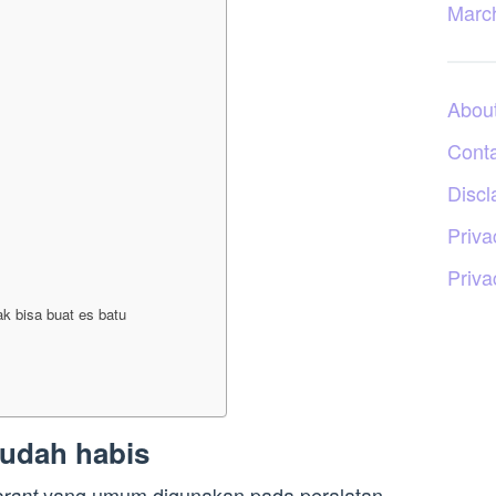
Marc
Abou
Cont
Discl
Priva
Priva
k bisa buat es batu
sudah habis
yang umum digunakan pada peralatan
erant