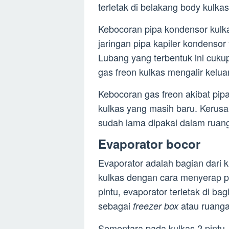
terletak di belakang body kulkas
Kebocoran pipa kondensor kulkas
jaringan pipa kapiler kondensor
Lubang yang terbentuk ini cuku
gas freon kulkas mengalir keluar
Kebocoran gas freon akibat pip
kulkas yang masih baru. Kerusak
sudah lama dipakai dalam ruan
Evaporator bocor
Evaporator adalah bagian dari 
kulkas dengan cara menyerap pa
pintu, evaporator terletak di ba
sebagai
atau ruanga
freezer
box
Sementara pada kulkas 2 pintu