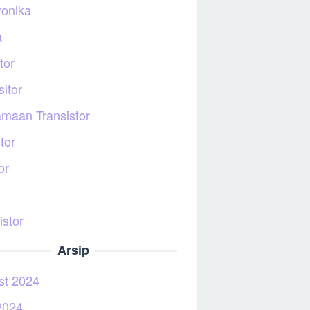
ronika
a
tor
itor
maan Transistor
tor
or
istor
Arsip
st 2024
2024