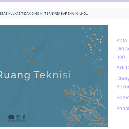
BAB KULKAS TIDAK DINGIN, TERNYATA KARENA INI LHO..
Kata
Diri 
hari
Arti D
Cher
Keku
Sams
Pada