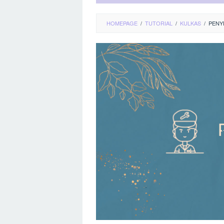
HOMEPAGE
/
TUTORIAL
/
KULKAS
/
PENYE