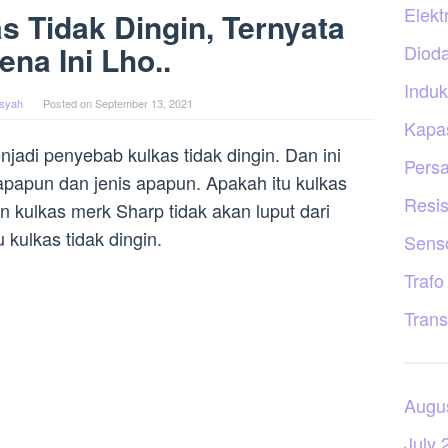
Elekt
 Tidak Dingin, Ternyata
ena Ini Lho..
Diod
Induk
nsyah
Posted on
September 13, 2021
Kapas
jadi penyebab kulkas tidak dingin. Dan ini
Persa
 apapun dan jenis apapun. Apakah itu kulkas
Resis
 kulkas merk Sharp tidak akan luput dari
kulkas tidak dingin.
Sens
Trafo
Trans
Augu
July 